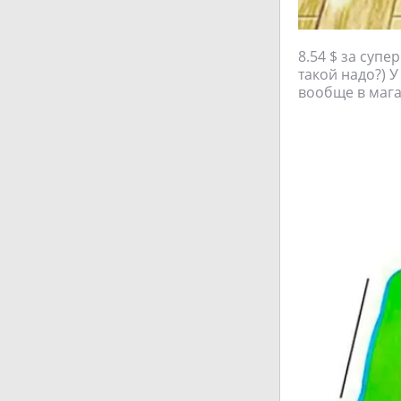
8.54 $ за супе
такой надо?) У
вообще в мага