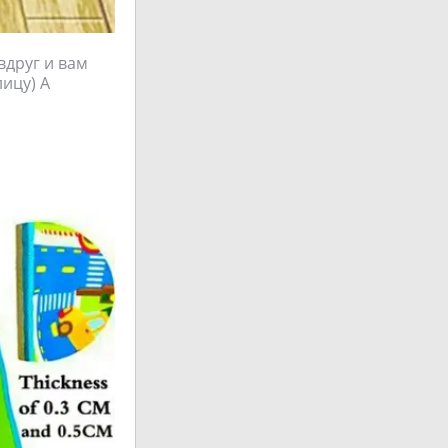
вдруг и вам
лицу) А