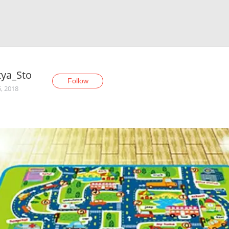
tya_Sto
Follow
5, 2018