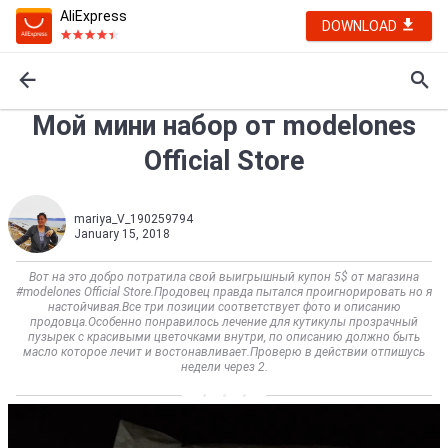
AliExpress
DOWNLOAD
Мой мини набор от modelones
Official Store
mariya_V_190259794
January 15, 2018
Вот на это добро потратила свой выигрышный купон 5$ от магазина
#modelones Official Store.Продовец правда пытался проигнорировать но я
настойчивая.Все три позиции соответствует фото и описанию
продовца.Особенно понравилось лечение для кутикулы прозрачный
пузырек с красивыми цветочками внутри, по описанию должно быть
масло которое лечит и востонавливает.Проверю в действии отпишусь
недели через 2.