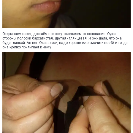
Открываем пакет, достаём полоску, отлепляем от основания. Одна
стороны полоски бархатистая, другая - глянцевая. Я ожидала, что она
будет липкой. Ан нет. Оказалось, надо хорошенько смочить нос😂 и тогда
она крепко прилипает к нему.