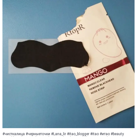
#чисткалица #черныеточки #Lana_lir #itao_blogger #itao #итao #beauty