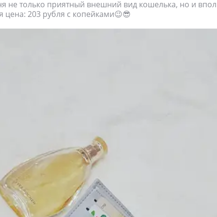
я не только приятный внешний вид кошелька, но и впо
 цена: 203 рубля с копейками😉😎