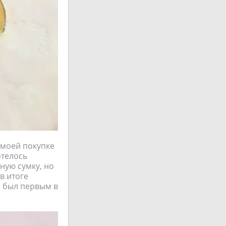
 моей покупке
отелось
ную сумку, но
в итоге
н был первым в