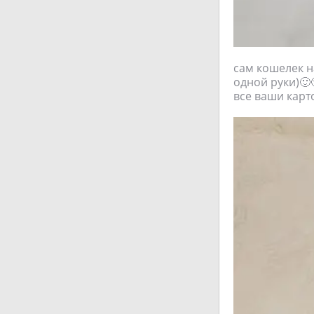
сам кошелек н
одной руки)🙂
все ваши карт