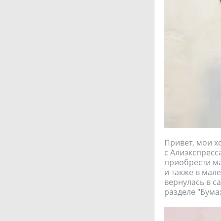
Привет, мои х
с Алиэкспресс
приобрести ма
и также в мал
вернулась в с
разделе "Бумаж