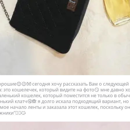
орошие😊😉👐 сегодня хочу рассказать Вам о следующей
а: это кошелечек, который видите на фото😏 мне давно х
ленький кошелек, который поместится не только в обыч
енький клатч🤤🙈 я долго искала подходящий вариант, но 
амое начало ленты и заказала этот кошелек, поскольку о
ники"🙇‍♀️😼