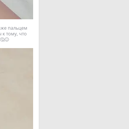
даже пальцем
 к тому, что
🤔😌