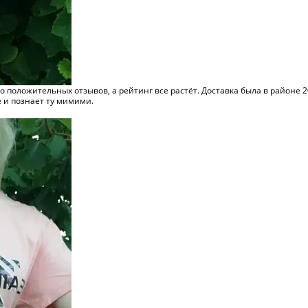
 положительных отзывов, а рейтинг все растёт. Доставка была в районе 20
е и познает ту мимими.