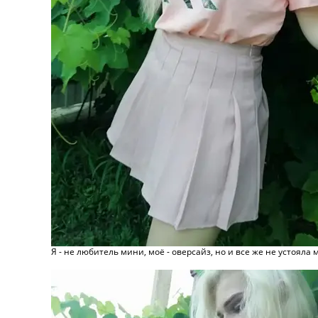
Я - не любитель мини, моё - оверсайз, но и все же не устояла