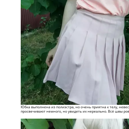
Юбка выполнена из полиэстра, но очень приятна к телу, невес
просвечивают немного, но увидеть их нереально. Всё швы ров