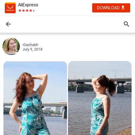
AliExpress
DOWNLOAD
•DashaM•
July 9, 2018