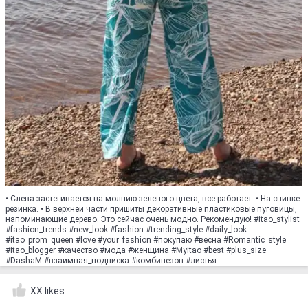
• Слева застегивается на молнию зеленого цвета, все работает. • На спинке
резинка. • В верхней части пришиты декоративные пластиковые пуговицы,
напоминающие дерево. Это сейчас очень модно. Рекомендую! #itao_stylist
#fashion_trends #new_look #fashion #trending_style #daily_look
#itao_prom_queen #love #your_fashion #покупаю #весна #Romantic_style
#itao_blogger #качество #мода #женщина #Myitao #best #plus_size
#DashaM #взаимная_подписка #комбинезон #листья
XX likes