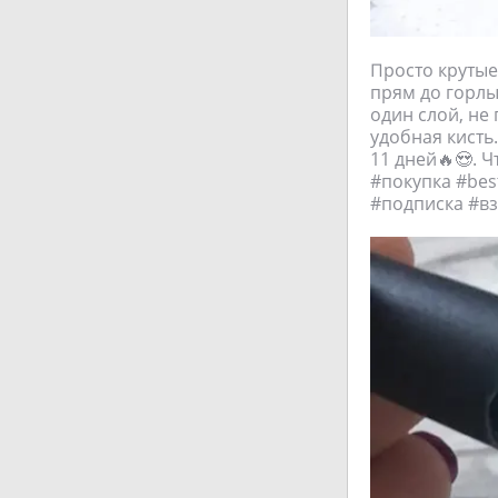
Просто крутые
прям до горлы
один слой, не
удобная кисть.
11 дней🔥😍. 
#покупкa #bеs
#подписка #в