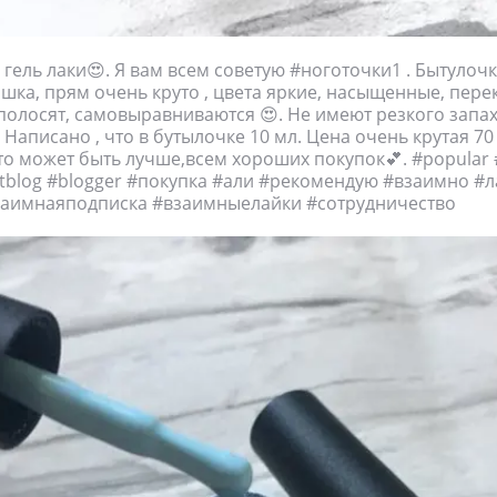
 гель лаки😍. Я вам всем советую #ноготочки1 . Бытулоч
шка, прям очень круто , цвета яркие, насыщенные, пере
 полосят, самовыравниваются 😍. Не имеют резкого запах
 Написано , что в бутылочке 10 мл. Цена очень крутая 70 
Что может быть лучше,всем хороших покупок💕. #рoрular
tblog #blоgger #покупка #али #рекомендую #взаимно #
заимнаяподписка #взаимныелайки #сотрудничество