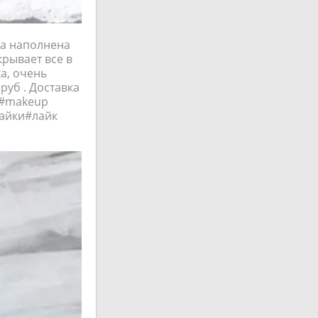
ка наполнена
крывает все в
а, очень
руб . Доставка
 #makeuр
лайки#лайк