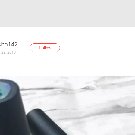
sha142
Follow
 29, 2018