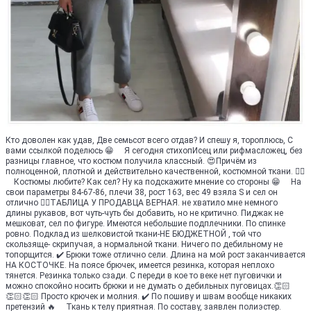
Кто доволен как удав, Две семьсот всего отдав? И спешу я, тороплюсь, С
вами ссылкой поделюсь 😁 ⠀ Я сегодня стихопИсец или рифмасложец, без
разницы главное, что костюм получила классный. 😍Причём из
полноценной, плотной и действительно качественной, костюмной ткани. 👍🏻
⠀ Костюмы любите? Как сел? Ну ка подскажите мнение со стороны 😁 ⠀ На
свои параметры 84-67-86, плечи 38, рост 163, вес 49 взяла S и сел он
отлично 👌🏻ТАБЛИЦА У ПРОДАВЦА ВЕРНАЯ. не хватило мне немного
длины рукавов, вот чуть-чуть бы добавить, но не критично. Пиджак не
мешковат, сел по фигуре. Имеются небольшие подплечники. По спинке
ровно. Подклад из шелковистой ткани-НЕ БЮДЖЕТНОЙ , той что
скользяще- скрипучая, а нормальной ткани. Ничего по дебильному не
топорщится. ✔️ Брюки тоже отлично сели. Длина на мой рост заканчивается
НА КОСТОЧКЕ. На поясе брючек, имеется резинка, которая неплохо
тянется. Резинка только сзади. С переди в кое то веке нет пуговички и
можно спокойно носить брюки и не думать о дебильных пуговицах.👏🏻
👏🏻👏🏻 Просто крючек и молния. ✔️ По пошиву и швам вообще никаких
претензий 🔥 ⠀ Ткань к телу приятная. По составу, заявлен полиэстер.