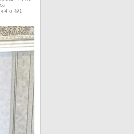
са
 4 кг 😂),