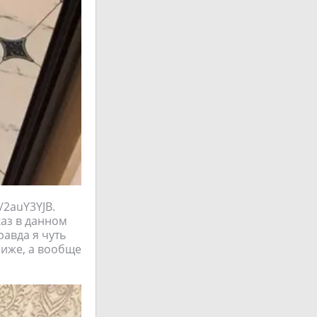
/2auY3YJB.
каз в данном
авда я чуть
ниже, а вообще