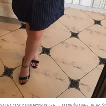
р M на свои параметры 88/69/88, взяла бы меньше, но бо