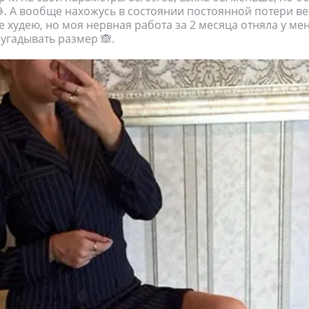
😂. А вообще нахожусь в состоянии постоянной потери ве
 худею, но моя нервная работа за 2 месяца отняла у меня
 угадывать размер 🙈.