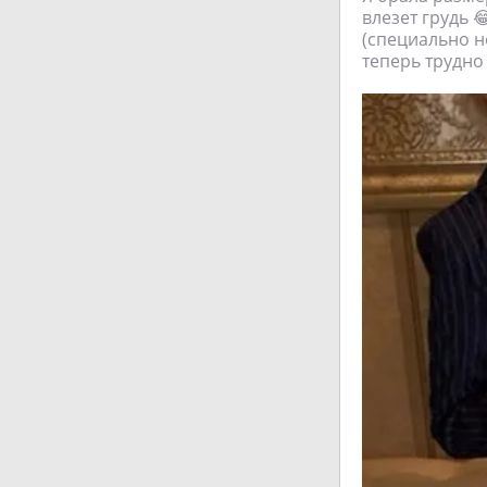
влезет грудь 
(специально не
теперь трудно