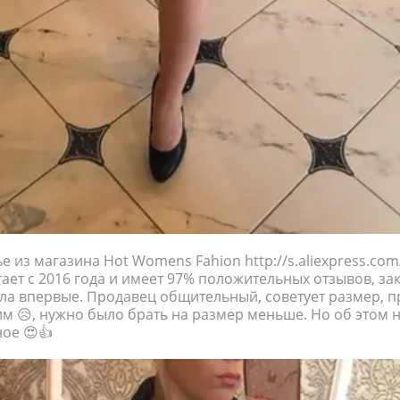
е из магазина Hot Womens Fahion http://s.aliexpress.com
ает с 2016 года и имеет 97% положительных отзывов, за
ла впервые. Продавец общительный, советует размер, пр
им 😥, нужно было брать на размер меньше. Но об этом 
ое 😍👍