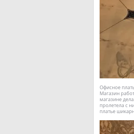
Офисное плать
Магазин работ
магазине дела
пролетела с н
платье шикарн