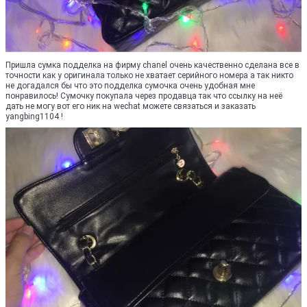
Пришла сумка подделка на фирму chanel очень качественно сделана все в
точности как у оригинала только не хватает серийного номера а так никто
не догадался бы что это подделка сумочка очень удобная мне
понравилось! Сумочку покупала через продавца так что ссылку на неё
дать не могу вот его ник на wechat можете связаться и заказать
yangbing1104 !