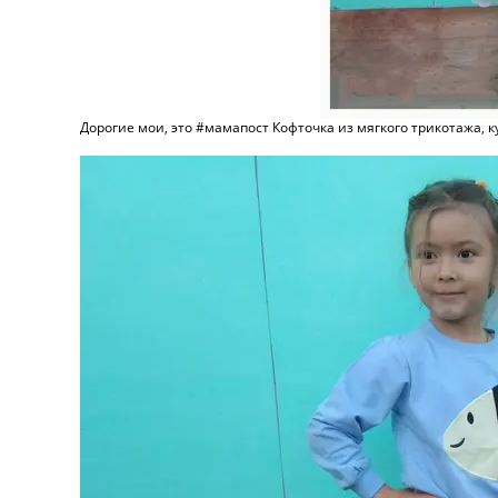
Дорогие мои, это #мамапост Кофточка из мягкого трикотажа, куп