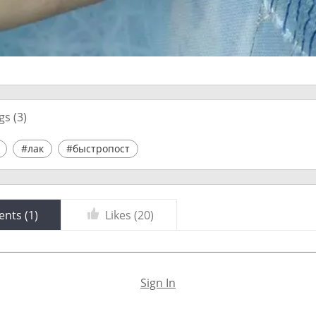
gs (
3
)
#лак
#быстропост
nts (
1
)
Likes (
20
)
Sign In