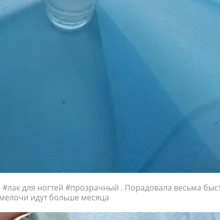
) #лак для ногтей #прозрачный . Порадовала весьма быс
 мелочи идут больше месяца