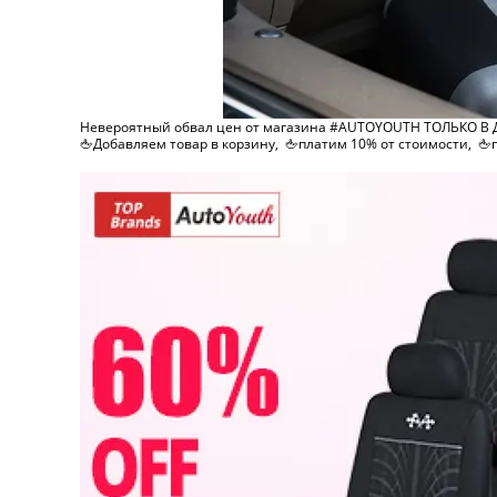
Невероятный обвал цен от магазина #AUTOYOUTH ТОЛЬКО В ДН
🖕Добавляем товар в корзину, 🖕платим 10% от стоимости, 🖕п