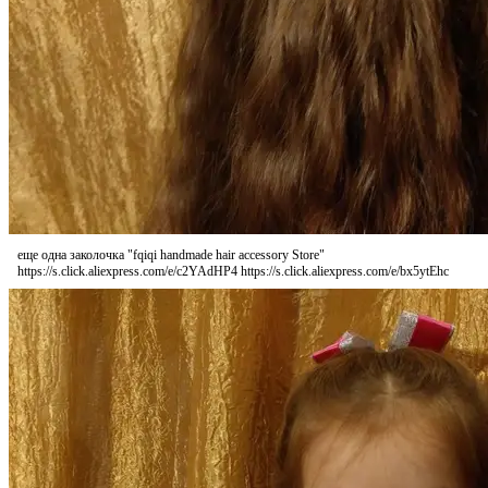
еще одна заколочка "fqiqi handmade hair accessory Store"
https://s.click.aliexpress.com/e/c2YAdHP4 https://s.click.aliexpress.com/e/bx5ytEhc