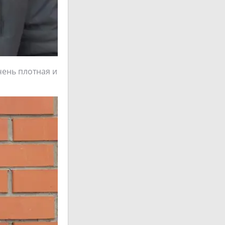
чень плотная и