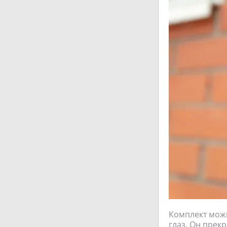
Комплект можн
глаз. Он прек