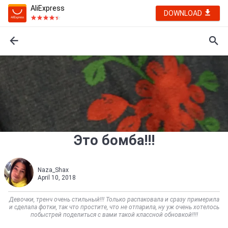
AliExpress
DOWNLOAD
Это бомба!!!
Naza_Shax
April 10, 2018
Девочки, тренч очень стильный!!! Только распаковала и сразу примерила
и сделала фотки, так что простите, что не отпарила, ну уж очень хотелось
побыстрей поделиться с вами такой классной обновкой!!!!