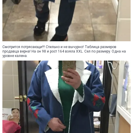
Смотрится потрясающи!!! Стильно и не вычурно! Таблица размеров
продавца верна! На он 98 и рост 164 взяла XXL. Сел по размеру. Одна на
уровне калена.