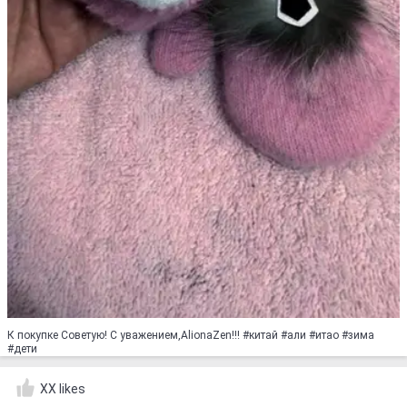
К покупке Советую! С уважением,AlionaZen!!! #китaй #али #итао #зима
#дети
XX likes