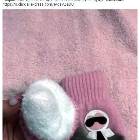
https://s.click.aliexpress.com/e/qsVZaDU