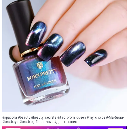
#красота #beauty #beauty_secrets #itao_prom_queen #my_choice #-MaRusia-
#bestbuys #bestblog #musthave #для_женщин