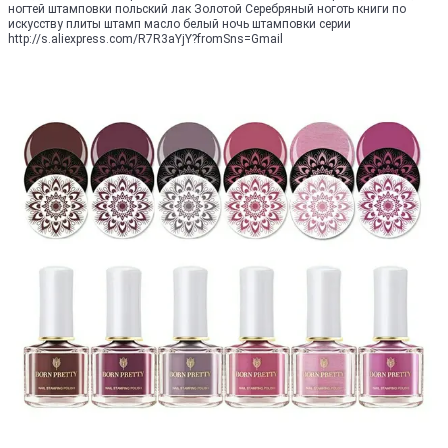
ногтей штамповки польский лак Золотой Серебряный ноготь книги по
искусству плиты штамп масло белый ночь штамповки серии
http://s.aliexpress.com/R7R3aYjY?fromSns=Gmail