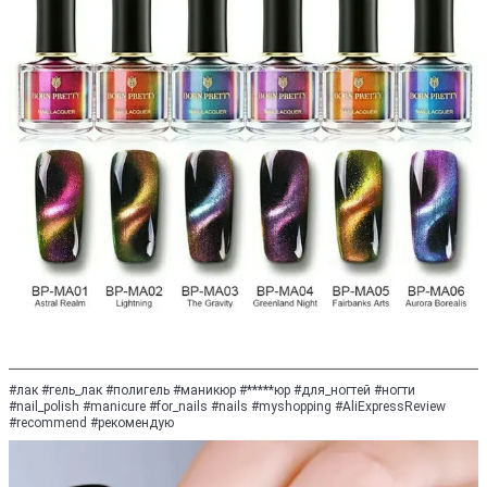
#лак #гель_лак #полигель #маникюр #*****юр #для_ногтей #ногти
#nail_polish #manicure #for_nails #nails #myshopping #AliExpressReview
#recommend #рекомендую