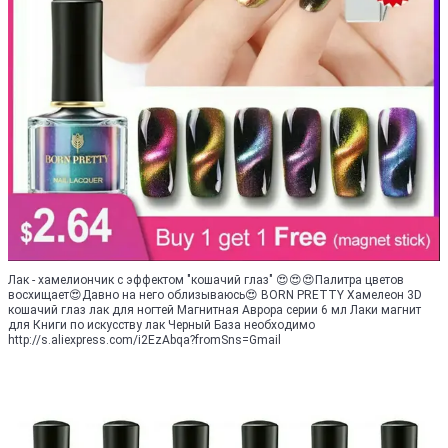
Лак - хамелиончик с эффектом "кошачий глаз" 😍😍😍Палитра цветов
восхищает😍Давно на него облизываюсь😍 BORN PRETTY Хамелеон 3D
кошачий глаз лак для ногтей Магнитная Аврора серии 6 мл Лаки магнит
для Книги по искусству лак Черный База необходимо
http://s.aliexpress.com/i2EzAbqa?fromSns=Gmail