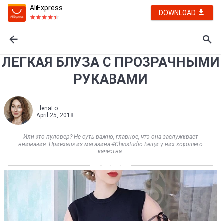
AliExpress
DOWNLOAD
ЛЕГКАЯ БЛУЗА С ПРОЗРАЧНЫМИ
РУКАВАМИ
ElenaLo
April 25, 2018
Или это пуловер? Не суть важно, главное, что она заслуживает
внимания. Приехала из магазина #Chinstudio Вещи у них хорошего
качества.