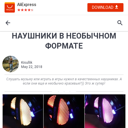
AliExpress
DOWNLOAD
НАУШНИКИ В НЕОБЫЧНОМ
ФОРМАТЕ
Kisullik
May 22, 2018
Слушать музыку или играть в игры нужнл в качественных наушниках. А
если они еще и необычно красивые?)) Это ж супер!