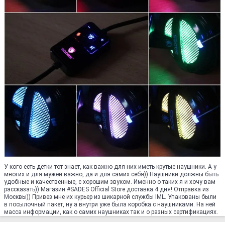
У кого есть детки тот знает, как важно для них иметь крутые наушники. А у
многих и для мужей важно, да и для самих себя)) Наушники должны быть
удобные и качественные, с хорошим звуком. Именно о таких я и хочу вам
рассказать)) Магазин #SADES Official Store доставкa 4 дня! Отправка из
Москвы)) Привез мне их курьер из шикарной службы IML. Упакованы были
в посылочный пакет, ну а внутри уже была коробка с наушниками. На ней
масса информации, как о самих наушниках так и о разных сертификациях.