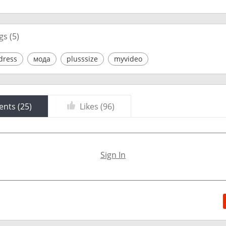
gs (
5
)
dress
мода
plusssize
myvideo
nts (
25
)
Likes (
96
)
Sign In