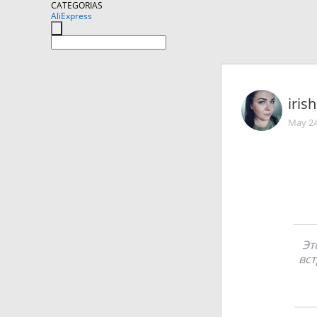
CATEGORIAS
AliExpress
iris
May 24
Эт
вст