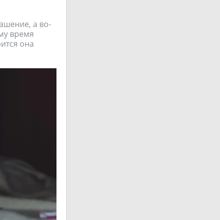
ашение, а во-
ому время
рится она