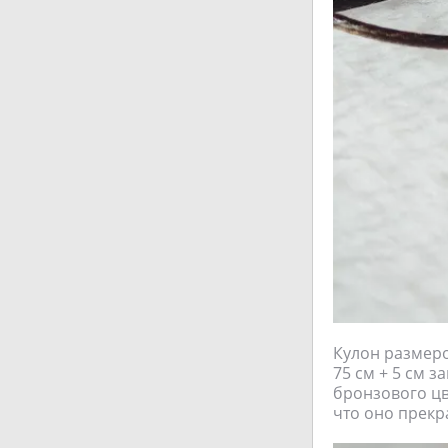
Кулон размеро
75 см + 5 см 
бронзового цв
что оно прекр