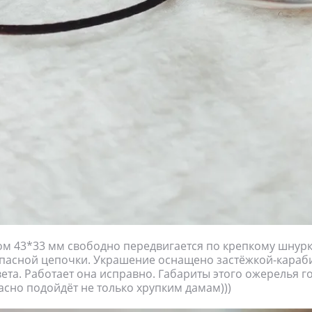
м 43*33 мм свободно передвигается по крепкому шнурку
запасной цепочки. Украшение оснащено застёжкой-кара
ета. Работает она исправно. Габариты этого ожерелья го
асно подойдёт не только хрупким дамам)))