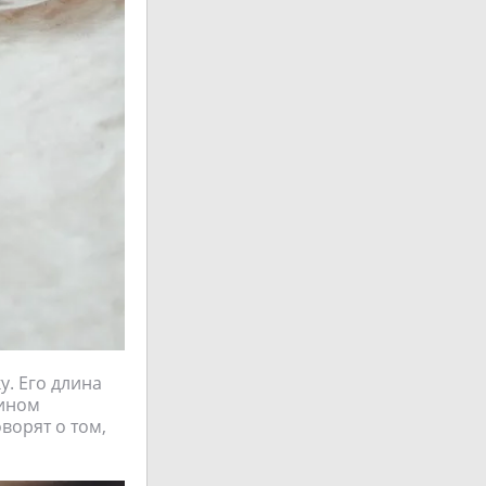
. Его длина
бином
ворят о том,