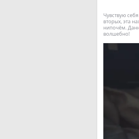
Чувствую себя
вторых, эта н
нипочём. Данн
волшебно!