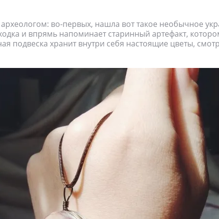
 археологом: во-первых, нашла вот такое необычное укр
аходка и впрямь напоминает старинный артефакт, котор
ая подвеска хранит внутри себя настоящие цветы, смот