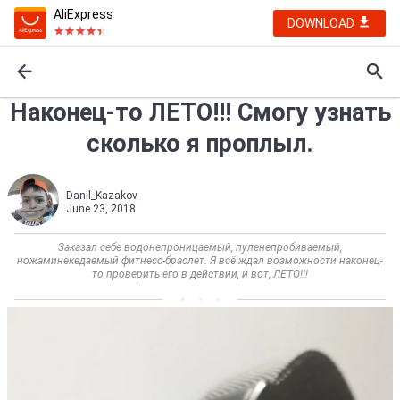
AliExpress
DOWNLOAD
Наконец-то ЛЕТО!!! Смогу узнать
сколько я проплыл.
Danil_Kazakov
June 23, 2018
Заказал себе водонепроницаемый, пуленепробиваемый,
ножаминекедаемый фитнесс-браслет. Я всё ждал возможности наконец-
то проверить его в действии, и вот, ЛЕТО!!!