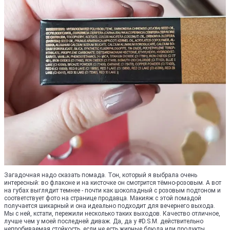
Загадочная надо сказать помада. Тон, который я выбрала очень
интересный: во флаконе и на кисточке он смотрится тёмно-розовым. А вот
на губах выглядит темнее - почти как шоколадный с розовым подтоном и
соответствует фото на странице продавца. Макияж с этой помадой
получается шикарный и она идеально подходит для вечернего выхода.
Мы с ней, кстати, пережили несколько таких выходов. Качество отличное,
лучше чем у моей последней диваж. Да, да у #D.S.M. действительно
непробиваемая стойкость, если не есть жирные блюда или продукты,