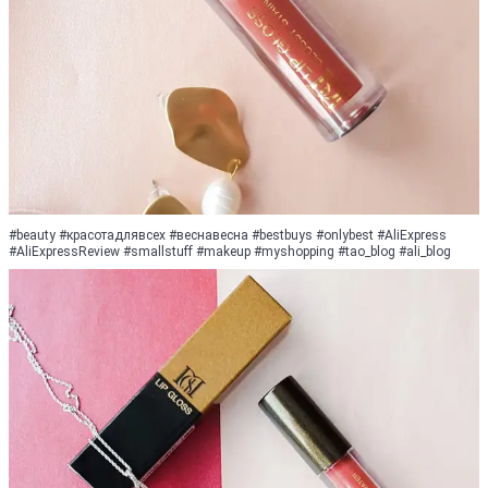
#beauty #красотадлявсех #веснавесна #bestbuys #onlуbest #AliExpress
#АliExpressReview #smallstuff #makeup #myshopping #tao_blog #ali_blog