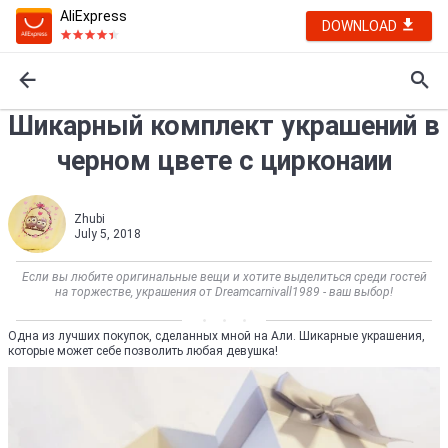
AliExpress
DOWNLOAD
Шикарный комплект украшений в
черном цвете с цирконаии
Zhubi
July 5, 2018
Если вы любите оригинальные вещи и хотите выделиться среди гостей
на торжестве, украшения от Dreamcarnivall1989 - ваш выбор!
Одна из лучших покупок, сделанных мной на Али. Шикарные украшения,
которые может себе позволить любая девушка!