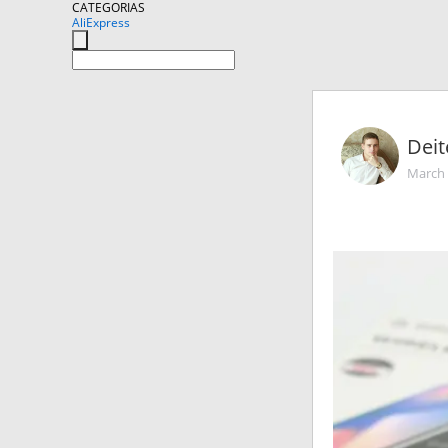
CATEGORIAS
AliExpress
Deit
March 