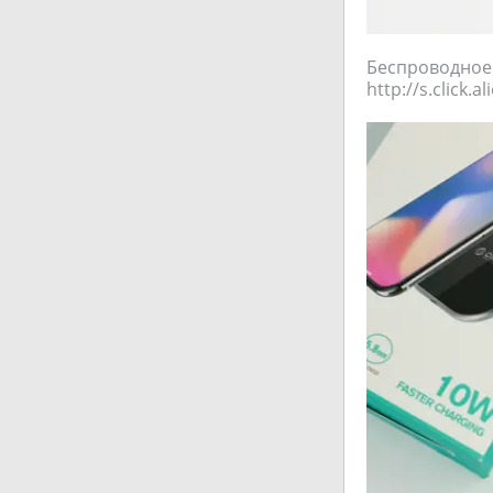
Беспроводное 
http://s.click