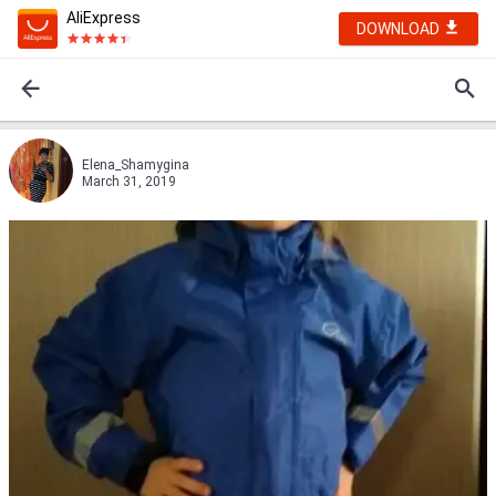
AliExpress
DOWNLOAD
Elena_Shamygina
March 31, 2019