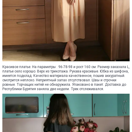
Красивое платье. На параметры : 96-78-98 и рост 160 см. Размер заказала L,
платье село хорошо. Верх из трикотажа. Рукава красивые. Юбка из шифона,
имеется подклад. Качество материала качественное, пошив аккуратный.
смотрится неплохо. Неприятный запах отсутствовал. Швы и строчки
ровные. Торчащих нитей не обнаружила. Упаковано в пакет. Доставка до
Республики Бурятия заняла две недели. Трек отслеживался.