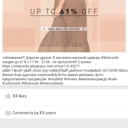
📣Внимание!!! Дорогие друзья. В магазине женской одежды #Sheinside
скидки до 61% с 17.06 - 23.06 , не пропустите!!! Ссылка-
https://sheinside.aliexpress.com/store/1314327?
albbt=1&isdl=y&aff_short_key=uNb6i2f&aff_platform=true&albslr=221424918
Желаю Вам удачных покупок🤩👍😘 На правах рекламы, фото
предоставлено продавцом. #оnlybest #rеviеws #женскаяодежда #sale
#JuliaSochi #Sheinside #Sheinsidelady
XX likes
Comments by XX users