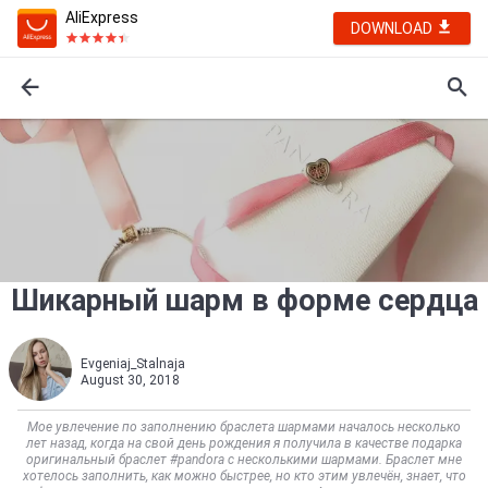
AliExpress
DOWNLOAD
Шикарный шарм в форме сердца
Evgeniaj_Stalnaja
August 30, 2018
Мое увлечение по заполнению браслета шармами началось несколько
лет назад, когда на свой день рождения я получила в качестве подарка
оригинальный браслет #pandora с несколькими шармами. Браслет мне
хотелось заполнить, как можно быстрее, но кто этим увлечён, знает, что