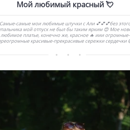
Мой любимый красный 💘
Самые-самые мои любимые штучки с Али 💕💕💕без этог
упальника мой отпуск не был бы таким ярким 😍 Мое нов
любимое платье, конечно же, красное 🔥 иии огромные-
преогромные красивые-прекрасивые сережки сердечки 