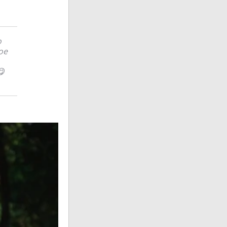
о
ое
