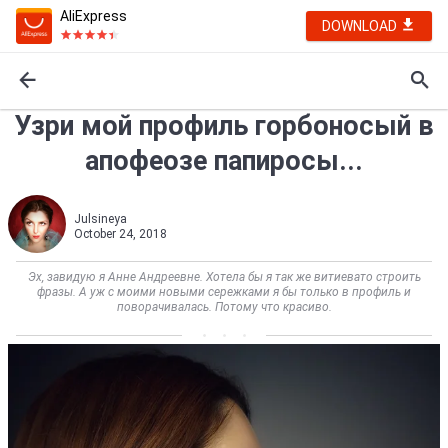
AliExpress
DOWNLOAD
Узри мой профиль горбоносый в
апофеозе папиросы...
Julsineya
October 24, 2018
Эх, завидую я Анне Андреевне. Хотела бы я так же витиевато строить
фразы. А уж с моими новыми сережками я бы только в профиль и
поворачивалась. Потому что красиво.