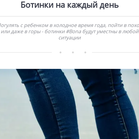
Ботинки на каждый день
огулять с ребенком в холодное время года, пойти в пох
или даже в горы - ботинки #Bona будут уместны в любой
ситуации