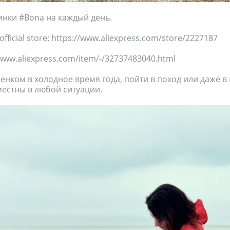
нки #Bona на каждый день.
fficial store: https://www.aliexpress.com/store/2227187
/www.aliexpress.com/item/-/32737483040.html
бенком в холодное время года, пойти в поход или даже в 
местны в любой ситуации.