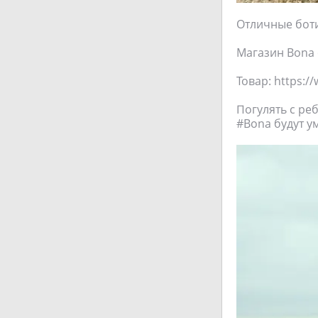
Отличные боти
Магазин Bona o
Товар: https:/
Погулять с ре
#Bona будут у