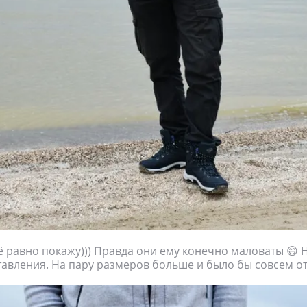
ё равно покажу))) Правда они ему конечно маловаты 😄 Н
авления. На пару размеров больше и было бы совсем от