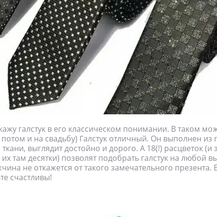
окажу галстук в его классическом понимании. В таком мож
а потом и на свадьбу) Галстук отличный. Он выполнен из
ткани, выглядит достойно и дорого. А 18(!) расцветок (и 
 их там десятки) позволят подобрать галстук на любой в
чина не откажется от такого замечательного презента. 
те счастливы!