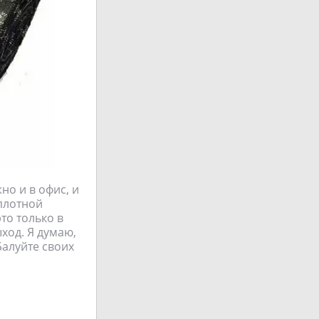
но и в офис, и
 плотной
это только в
ыход. Я думаю,
Балуйте своих