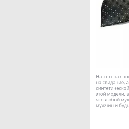
На этот раз п
на свидание, 
синтетической 
этой модели, а
что любой муж
мужчин и будь