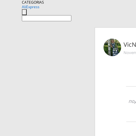
CATEGORIAS
AliExpress
Vic
Novemb
под