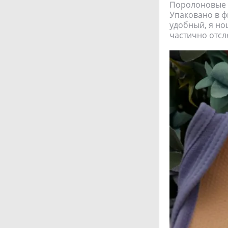
Поролоновые в
Упаковано в ф
удобный, я но
частично отсл