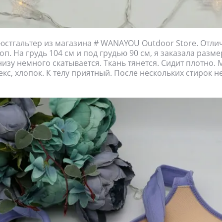
стгальтер из магазина # WANAYOU Outdoor Store. Отли
оп. На грудь 104 см и под грудью 90 см, я заказала размер
низу немного скатывается. Ткань тянется. Сидит плотно.
екс, хлопок. К телу приятный. После нескольких стирок 