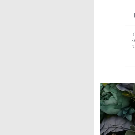
С
S
п