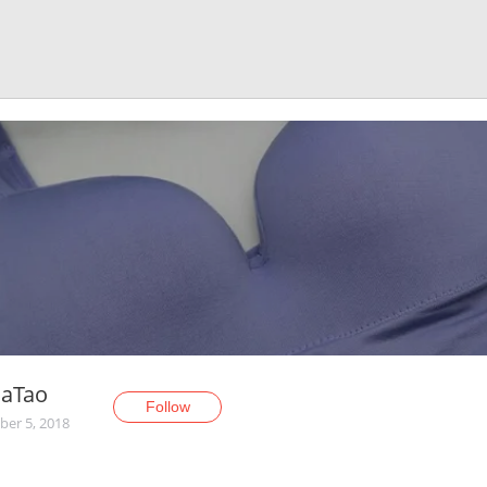
haTao
Follow
er 5, 2018