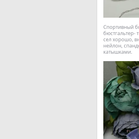
Спортивный бю
бюстгальтер- т
сел хорошо, в
нейлон, спанд
катышками.