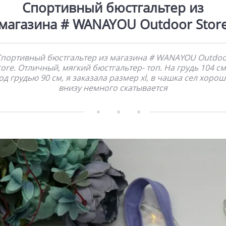
Спортивный бюстгальтер из
магазина # WANAYOU Outdoor Stor
портивный бюстгальтер из магазина # WANAYOU Outdo
tore. Отличный, мягкий бюстгальтер- топ. На грудь 104 см
од грудью 90 см, я заказала размер xl, в чашка сел хорош
внизу немного скатывается