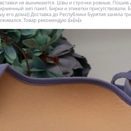
ставки не вынимаются. Швы и строчки ровные. Пошив 
ирменный зип пакет. Бирки и этикетки присутствовали. 
шу его дома)) Доставка до Республики Бурятия заняла три
еживался. Товар рекомендую 👍👍👍