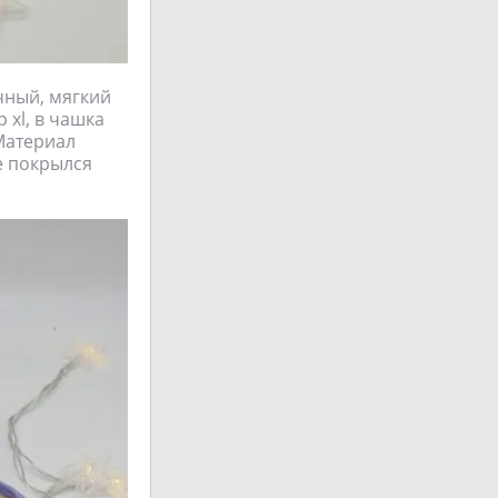
чный, мягкий
 xl, в чашка
 Материал
не покрылся