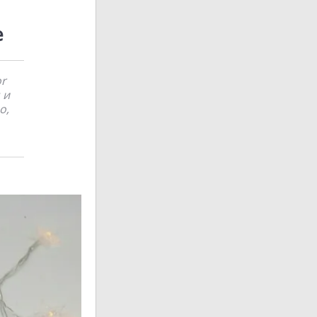
e
or
 и
о,