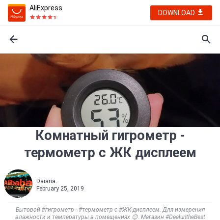
AliExpress
DOWNLOAD
Комнатный гигрометр -
термометр с ЖК дисплеем
Daiana.
February 25, 2019
Бытовой #гигрометр - #термометр с #ЖК дисплеем. Для измерения
влажности и температуры в помещениях 😊. Магазин #DealuntheBest