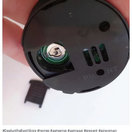
#DealuntheBestStore #тестер #детектор #детская #present #airwoman