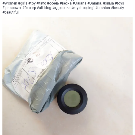
#Women #girls #toy #лето #осень #весна #Daiana #Daiana. #зима #toys
#girlspower #блoгep #ali_blog #здоровье #myshopping' #fashion #beauty
#beautiful