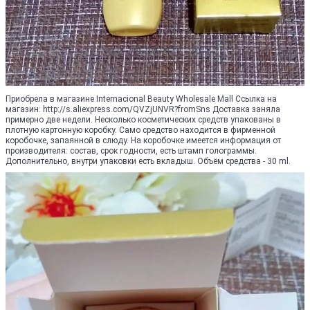
Приобрела в магазине Internacional Beauty Wholesale Mall Ссылка на
магазин: http://s.aliexpress.com/QVZjUNVR?fromSns Доставка заняла
примерно две недели. Несколько косметических средств упакованы в
плотную картонную коробку. Само средство находится в фирменной
коробочке, запаянной в слюду. На коробочке имеется информация от
производителя: состав, срок годности, есть штамп голограммы.
Дополнительно, внутри упаковки есть вкладыш. Объём средства - 30 ml.