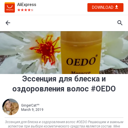
AliExpress
DOWNLOAD
Эссенция для блеска и
оздоровления волос #OEDO
GingerCat^^
March 9, 2019
Эссенция для блеска и оздоровления волос #OEDO Решающим и важным
аспектом при выборе косметического средства является состав. Мне