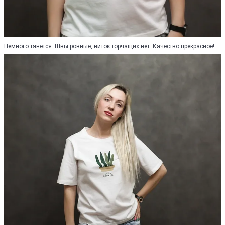
Немного тянется. Швы ровные, ниток торчащих нет. Качество прекрасное!