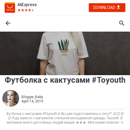
AliExpress
DOWNLOAD
Футболка с кактусами #Toyouth
Blogger_Baby
April 14, 2019
Футболка с кактусами #Toyouth А Вы уже подготовились к лету!? 😉😉😉
😉 Я да, вместе с магазином стильной молодежной одежды Toyouth. В
магазине много достойных людей вещей 🔥🔥🔥. Моя новая покупка - о