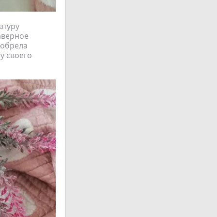
атуру
аверное
иобрела
ру своего