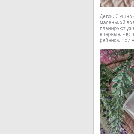
Детский ушной
маленькой вре
планируют уже
впервые. Честн
ребенка, при э