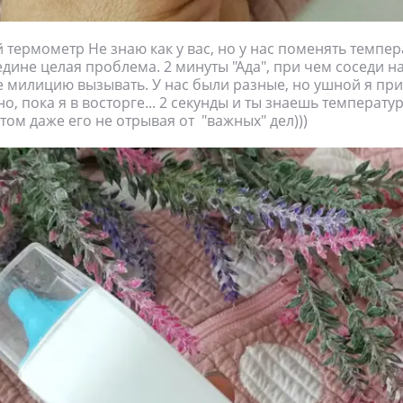
 термометр Не знаю как у вас, но у нас поменять темпер
дине целая проблема. 2 минуты "Ада", при чем соседи н
 милицию вызывать. У нас были разные, но ушной я пр
о, пока я в восторге... 2 секунды и ты знаешь температу
том даже его не отрывая от "важных" дел)))