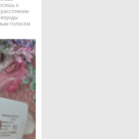
носишь к
 расстоянии
секунды
вым голосом