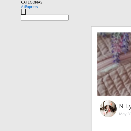
CATEGORIAS
AliExpress
N_L
May 30