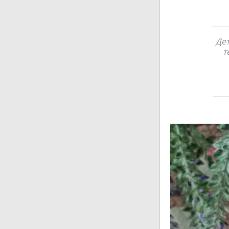
Дет
т