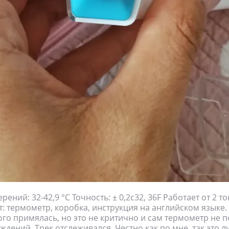
ений: 32-42,9 °C Точность: ± 0,2c32, 36F Работает от 2 т
т: термометр, коробка, инструкция на английском языке. 
го примялась, но это не критично и сам термометр не 
ждений. Трек отслеживался. Честно как по мне, так это 