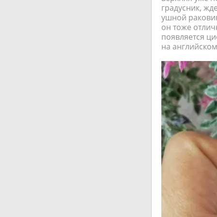
градусник, жд
ушной раковин
он тоже отлич
появляется ц
на английском