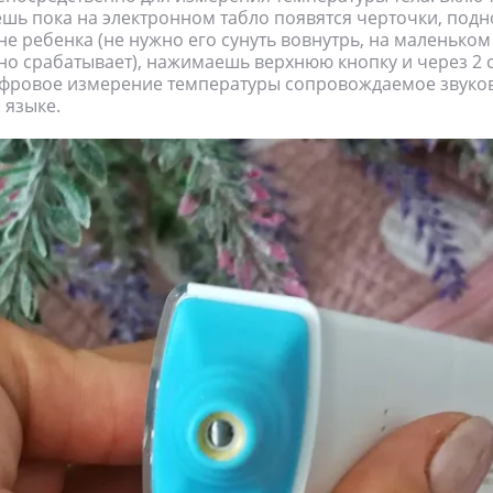
ешь пока на электронном табло появятся черточки, под
е ребенка (не нужно его сунуть вовнутрь, на маленьком
но срабатывает), нажимаешь верхнюю кнопку и через 2 
ифровое измерение температуры сопровождаемое звуко
 языке.