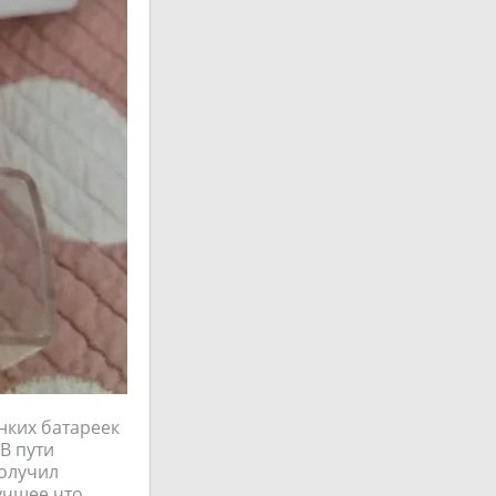
онких батареек
В пути
получил
лучшее что