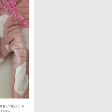
я вкл/выкл А
чаешь