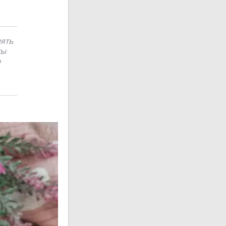
нять
ты
ю