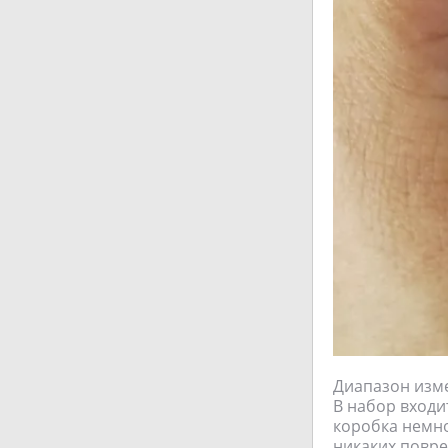
Диапазон измер
В набор входи
коробка немно
никаких повре