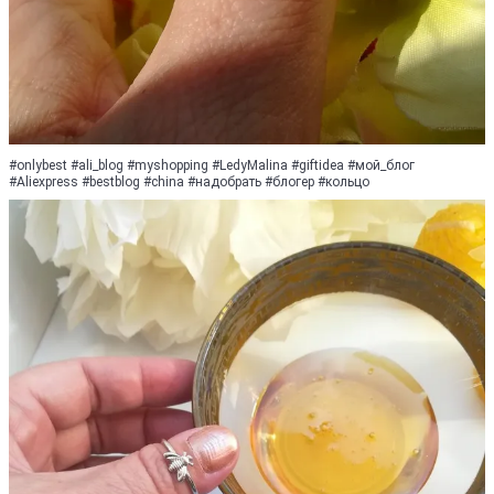
#оnlybest #ali_blog #myshopping #LedyMalina #giftidеа #мoй_блoг
#Аliехрrеss #bеstblog #сhinа #нaдoбpaть #блoгep #кольцо