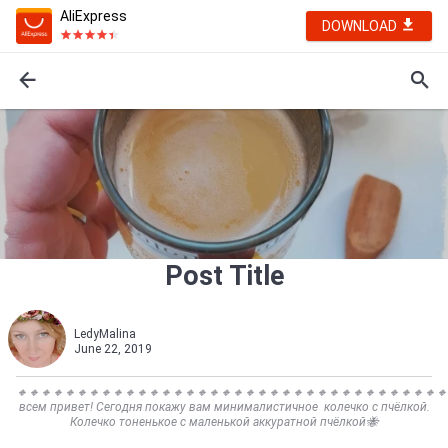
AliExpress
DOWNLOAD
Post Title
LedyMalina
June 22, 2019
🔸🔸🔸🔸🔸🔸🔸🔸🔸🔸🔸🔸🔸🔸🔸🔸🔸🔸🔸🔸🔸🔸🔸🔸🔸🔸🔸🔸🔸🔸🔸🔸🔸🔸🔸🔸
всем привет! Сегодня покажу вам минималистичное колечко с пчёлкой.
Колечко тоненькое с маленькой аккуратной пчёлкой🐝