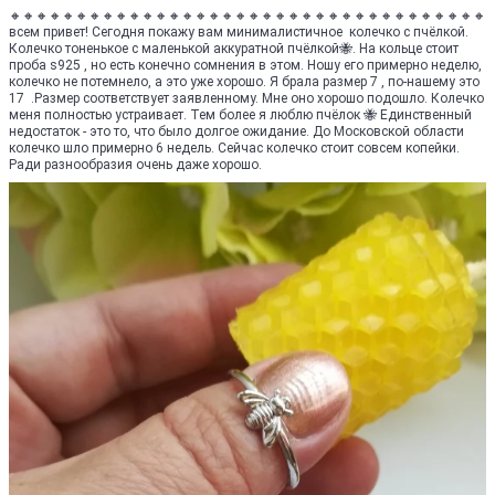
🔸🔸🔸🔸🔸🔸🔸🔸🔸🔸🔸🔸🔸🔸🔸🔸🔸🔸🔸🔸🔸🔸🔸🔸🔸🔸🔸🔸🔸🔸🔸🔸🔸🔸🔸🔸
всем привет! Сегодня покажу вам минималистичное колечко с пчёлкой.
Колечко тоненькое с маленькой аккуратной пчёлкой🐝. На кольце стоит
проба s925 , но есть конечно сомнения в этом. Ношу его примерно неделю,
колечко не потемнело, а это уже хорошо. Я брала размер 7 , по-нашему это
17 .Размер соответствует заявленному. Мне оно хорошо подошло. Колечко
меня полностью устраивает. Тем более я люблю пчёлок 🐝 Единственный
недостаток - это то, что было долгое ожидание. До Московской области
колечко шло примерно 6 недель. Сейчас колечко стоит совсем копейки.
Ради разнообразия очень даже хорошо.