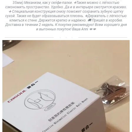
35мм) Механизм, как у селфи-палки. ➕Также можно с лёгкостью
сэкономить пространство. Удобно. Да и в интерьере смотрится красиво.
➕ Специальная конструкция снизу поможет сохранить зубную щетку
сухой. Также не будет образовываться плесень. ➕Держатель с лёгкостью
клеиться к стене. Держится крепко и надёжно. 🚚 Пришёл в коробке.
Доставка в течении 2 недель. К покупке рекомендую! Всем хорошего дня
и выгонных покупок! Ваша Anni 💋💋