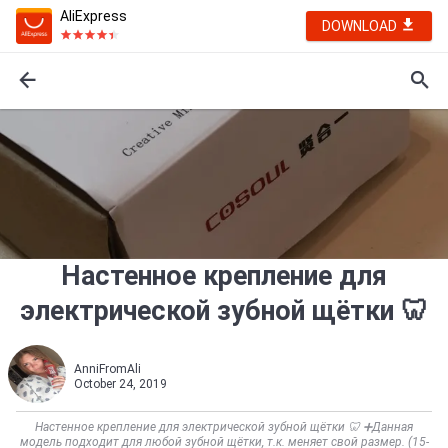
AliExpress
DOWNLOAD
Настенное крепление для
электрической зубной щётки 🦷
AnniFromAli
October 24, 2019
Настенное крепление для электрической зубной щётки 🦷 ➕Данная
модель подходит для любой зубной щётки, т.к. меняет свой размер. (15-