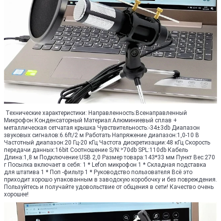
Технические характеристики: Направленность:Всенаправленный
Микрофон:Конденсаторный Материал:Алюминиевый сплав +
металлическая сетчатая крышка Чувствительность:-34±3db Диапазон
звуковых сигналов:6.6ft/2 м Работать Напряжение диапазон:1,0-10 В
Частотный диапазон:20 Гц-20 кГц Частота дискретизации:48 кГц Скорость
передачи данных:16bit Соотношение S/N:˃70db SPL:110db Кабель
Длина:1,8 м Подключение:USB 2,0 Размер товара:143*33 мм Пункт Вес:270
г Посылка включает в себя: 1 * Lefon микрофон 1 * Складная подставка
для штатива 1 * Поп -фильтр 1 * Руководство пользователя Всё это
приходит хорошо упакованным в заводскую коробочку и без повреждения.
Пользуйтесь и получайте удовольствие от общения в сети! Качество очень
хорошее!