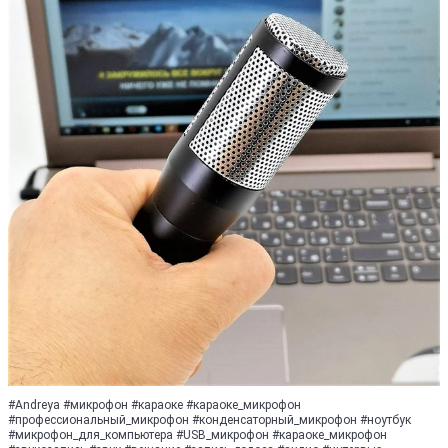
#Andreya #микрофон #караоке #караоке_микрофон
#профессиональный_микрофон #конденсаторный_микрофон #ноутбук
#микрофон_для_компьютера #USB_микрофон #караоке_микрофон