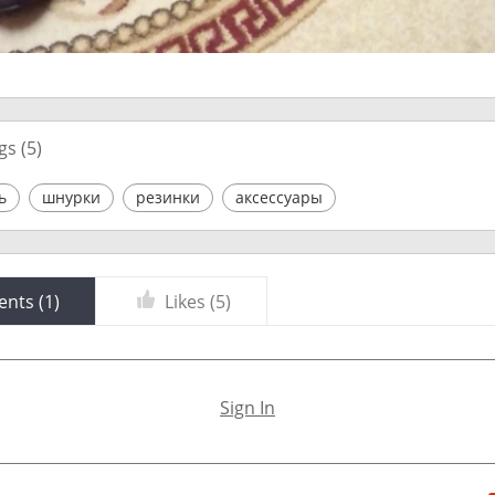
gs (
5
)
ь
шнурки
резинки
аксессуары
nts (
1
)
Likes (
5
)
Sign In