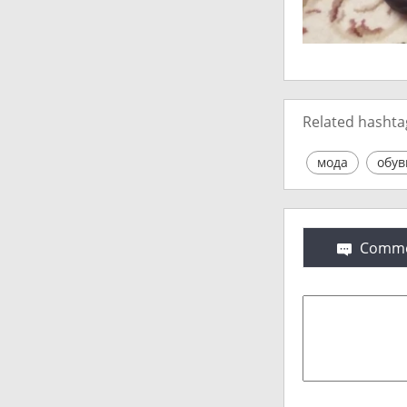
Related hashta
мода
обув
Comme