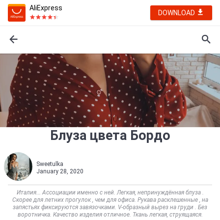
AliExpress
DOWNLOAD
Блуза цвета Бордо
Sweetulka
January 28, 2020
Италия... Ассоциации именно с ней. Легкая, непринуждённая блуза .
Скорее для летних прогулок , чем для офиса. Рукава расклешенные , на
запястьях фиксируются завязочками. V-образный вырез на груди . Без
воротничка. Качество изделия отличное. Ткань легкая, струящаяся.