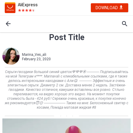
AliExpress
DOWNLOAD
Post Title
Marina_Ves_ali
February 23, 2020
Серьги-гвоздики большой синий цветок💙💙💙🏵️ -------------- Подписывайтесь
на мой Телеграм к****: Marinavali c кликабельными ссылками, где я также
делюсь интересными находками с Али😋. -------------- Эффектные и очень
элегантные серьги. Диаметр 2 см. Доставка менее 2 недель. Застёжки-
гвоздики. Качество отличное, камушки вставлены все ровно. Стльно
переливаются, на видео хорошо это видно. На момент покупки
стоимость была - 424 руб.! Сережки очень красивые, к покупке конечно
же рекомендуется😇😊 ------------------------ Также на мне: Белоснежный свитер с
косами, Помада матовая жидкая #8