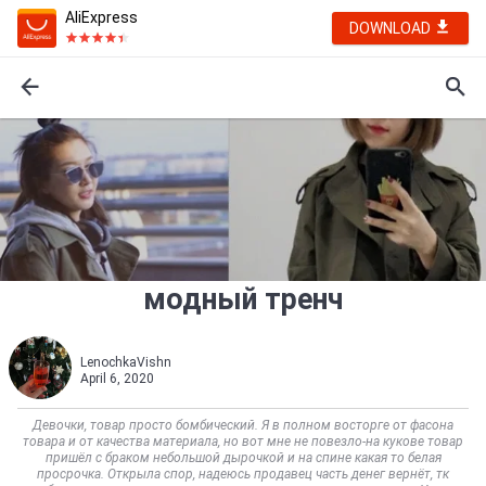
AliExpress
DOWNLOAD
модный тренч
LenochkaVishn
April 6, 2020
Девочки, товар просто бомбический. Я в полном восторге от фасона
товара и от качества материала, но вот мне не повезло-на кукове товар
пришёл с браком небольшой дырочкой и на спине какая то белая
просрочка. Открыла спор, надеюсь продавец часть денег вернёт, тк