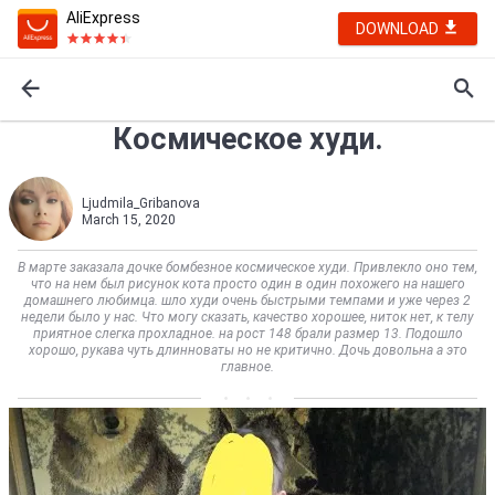
AliExpress
DOWNLOAD
Космическое худи.
Ljudmila_Gribanova
March 15, 2020
В марте заказала дочке бомбезное космическое худи. Привлекло оно тем,
что на нем был рисунок кота просто один в один похожего на нашего
домашнего любимца. шло худи очень быстрыми темпами и уже через 2
недели было у нас. Что могу сказать, качество хорошее, ниток нет, к телу
приятное слегка прохладное. на рост 148 брали размер 13. Подошло
хорошо, рукава чуть длинноваты но не критично. Дочь довольна а это
главное.