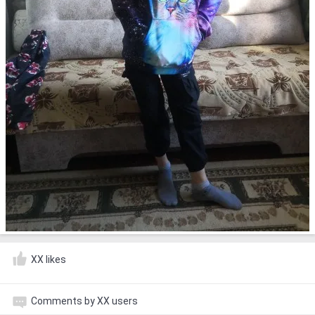
XX likes
Comments by XX users