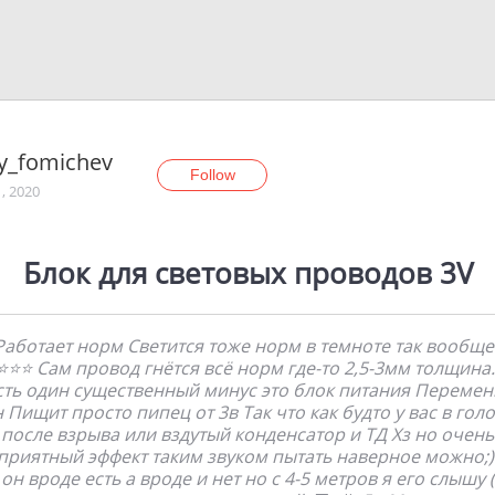
ly_fomichev
Follow
, 2020
Блок для световых проводов 3V
аботает норм Светится тоже норм в темноте так вообще
⭐⭐ Сам провод гнётся всё норм где-то 2,5-3мм толщина
сть один существенный минус это блок питания Перемен
 Пищит просто пипец от 3в Так что как будто у вас в гол
после взрыва или вздутый конденсатор и ТД Хз но очень
приятный эффект таким звуком пытать наверное можно;)
он вроде есть а вроде и нет но с 4-5 метров я его слышу (