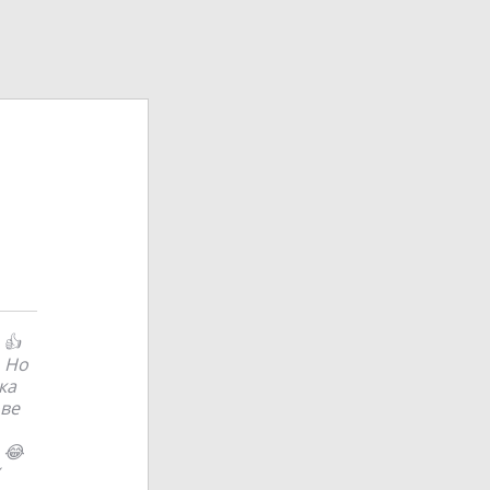
 👍
. Но
ка
ове
 😂