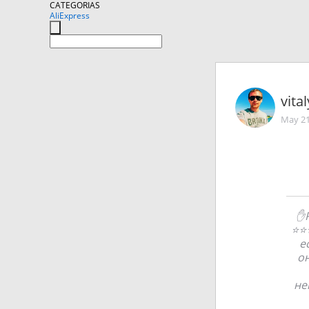
CATEGORIAS
AliExpress
vita
May 21
✋Р
⭐⭐⭐
е
он
не