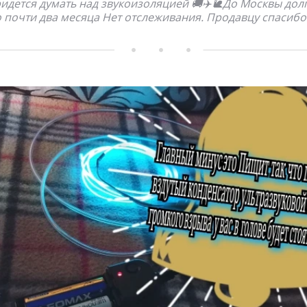
идется думать над звукоизоляцией 🚚✈️🐌До Москвы дол
 почти два месяца Нет отслеживания. Продавцу спасибо