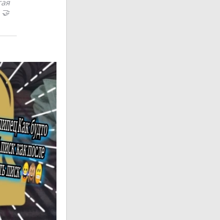
гая
 🤝