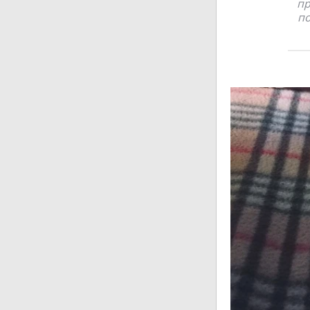
пр
по