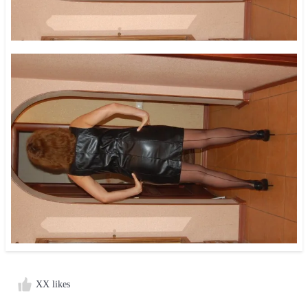
XX likes