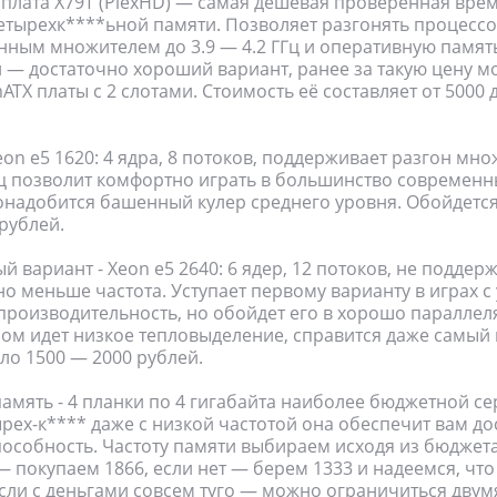
 плата X79T (PlexHD) — самая дешевая проверенная врем
тырехк****ьной памяти. Позволяет разгонять процессо
ным множителем до 3.9 — 4.2 ГГц и оперативную память
и — достаточно хороший вариант, ранее за такую цену 
ATX платы с 2 слотами. Стоимость её составляет от 5000 
eon e5 1620: 4 ядра, 8 потоков, поддерживает разгон мн
Гц позволит комфортно играть в большинство современны
онадобится башенный кулер среднего уровня. Обойдетс
 рублей.
 вариант - Xeon e5 2640: 6 ядер, 12 потоков, не поддер
но меньше частота. Уступает первому варианту в играх с
роизводительность, но обойдет его в хорошо паралле
сом идет низкое тепловыделение, справится даже самый 
ло 1500 — 2000 рублей.
память - 4 планки по 4 гигабайта наиболее бюджетной с
ырех-к**** даже с низкой частотой она обеспечит вам д
особность. Частоту памяти выбираем исходя из бюджета,
 покупаем 1866, если нет — берем 1333 и надеемся, что
Если с деньгами совсем туго — можно ограничиться двум