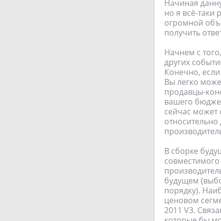
Начиная данну
но я всё-таки
огромной объ
получить отве
Начнем с того
других событи
Конечно, если 
Вы легко мож
продавцы-конс
вашего бюджета
сейчас может 
относительно
производител
В сборке буду
совместимого 
производитель
будущем (выбо
порядку). Наи
ценовом сегме
2011 V3. Связ
которые бы м