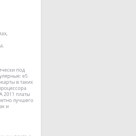
ах,
а.
ически под
улярные: e5
еокарты в таких
процессора
A 2011 платы
аметно лучшего
ак и