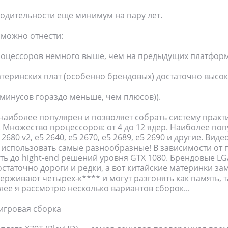
водительности еще минимум на пару лет.
 можно отнести:
роцессоров немного выше, чем на предыдущих платформ
атеринских плат (особенно брендовых) достаточно высок
, минусов гораздо меньше, чем плюсов)).
наиболее популярен и позволяет собрать систему практ
 Множество процессоров: от 4 до 12 ядер. Наиболее поп
5 2680 v2, e5 2640, e5 2670, e5 2689, e5 2690 и другие. Вид
использовать самые разнообразные! В зависимости от 
ть до hight-end решений уровня GTX 1080. Брендовые LG
остаточно дороги и редки, а вот китайские материнки з
держивают четырех-к**** и могут разгонять как память, т
лее я рассмотрю несколько вариантов сборок...
игровая сборка