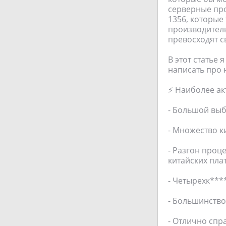
серверные проц
1356, которые
производитель
превосходят с
В этот статье 
написать про 
⚡ Наиболее ак
- Большой выб
- Множество к
- Разгон про
китайских плат
- Четырехк***
- Большинство
- Отлично спр