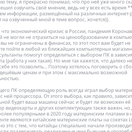
ю тему, я прекрасно понимал, что про неё уже много ска
 решил озвучить своё мнение, ведь не у всех есть время 
ем информации, размещённый на различных интернет-ре
т на озвученный мной в теме вопрос, хочется)).
, что экономический кризис в России, пандемия Коронав
й не могли не отразиться на ценообразовании в компью
вы не ограничены в финансах, то этот пост вам будет не 
ете пойти в любой из ближайших компьютерных магазин
ультанты помогут определиться с выбором ПК в зависи
 (работа у них такая). Но мне так кажется, что далеко 
себе это позволить... Поэтому хотелось поговорить о сб
 дешёвым ценам и при этом с максимально возможной
ьностью.
щего ПК определяющую роль всегда играл выбор матери
с ней процессора. От этого выбора, как правило, зависит
ной будет ваша машина сейчас и будет ли возможен её 
р видеокарты и других комплектующих также важен, но 
более популярными в 2020 году материнским платами в
нте являются китайские материнские платы на сокетах L
ано это с тем, что китайцы специально начали производит
огли поддерживать реализуемые ими бывшие в употреб