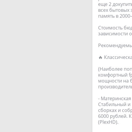
еще 2 докупит
всех бытовых з
память в 2000
Стоимость бюд
зависимости 
Рекомендуемые
🔥 Классическ
(Наиболее поп
комфортный fp
мощности на б
производитель
- Материнская
Стабильный и 
сборках и соб
6000 рублей. 
(PlexHD).