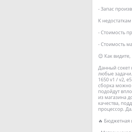
- Запас произ
К недостаткам
- Стоимость п
- Стоимость м
😉 Как видите
Данный сокет 
любые задачи.
1650 v1 / v2, e
сборка можно 
подойдут впло
из магазина д
качества, под
процессор. Да
🔥 Бюджетная 