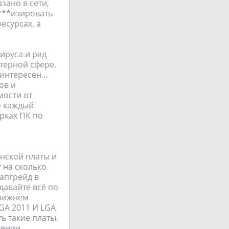
зано в сети,
****изировать
сурсах, а
ируса и ряд
терной сфере.
интересен...
ов и
мости от
не каждый
орках ПК по
нской платы и
 на сколько
апгрейд в
давайте всё по
 нижнем
GA 2011 И LGA
ь такие платы,
лении