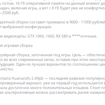
ь потом. 16 Гб оперативной памяти на данный момент д
адач, включая игры, а вот с 8 Гб будет уже не комфортн
—2500 руб.
жетной сборки составит примерно в 9000 - 11000 рублей
от выбранной конфигурации.
 видеокарты: GTX 1060, 1660, RX 580 и ****огичные.
ая игровая сборка
улярная сборка, заточенная под игры. Цель — обеспечи
s во всех современных хитах, оставив при этом некотор
удущее. Один из лучших вариантов по соотношению це
ность).
 плата Huananzhi 2.49pb — последняя ревизия популярно
проверенный вариант, уже не первый год используется
рала достаточно много положительных отзывов. Стоит п
Как альтернативную можно рассматривать ранее назван