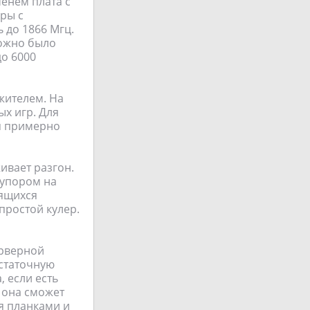
енем плата с
ры с
 до 1866 Мгц.
можно было
до 6000
ожителем. На
х игр. Для
я примерно
живает разгон.
 упором на
лящихся
простой кулер.
ерверной
остаточную
 если есть
 она сможет
я планками и