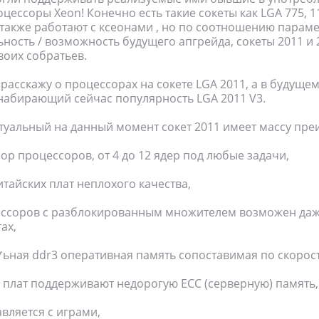
ессоры Xeon! Конечно есть такие сокеты как LGA 775, 11
 также работают с ксеонами , но по соотношению параме
ность / возможность будущего апгрейда, сокеты 2011 и 
воих собратьев.
я расскажу о процессорах на сокете LGA 2011, а в будущ
набирающий сейчас популярность LGA 2011 V3.
туальный на данный момент сокет 2011 имеет массу пре
ор процессоров, от 4 до 12 ядер под любые задачи,
итайских плат неплохого качества,
цессоров с разблокированным множителем возможен даж
ах,
*ьная ddr3 оперативная память сопоставимая по скорост
 плат поддерживают недорогую ECC (серверную) память,
авляется с играми,