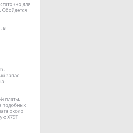
остаточно для
о. Обойдется
, в
ть
ый запас
на-
й платы.
 в подобных
лата около
ную X79T