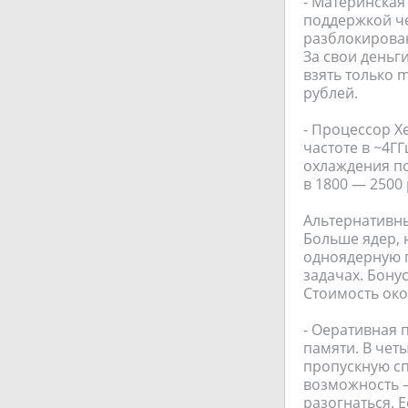
- Материнская
поддержкой че
разблокирован
За свои деньг
взять только m
рублей.
- Процессор X
частоте в ~4Г
охлаждения п
в 1800 — 2500
Альтернативный
Больше ядер, 
одноядерную п
задачах. Бону
Стоимость око
- Оеративная 
памяти. В чет
пропускную сп
возможность —
разогнаться. 