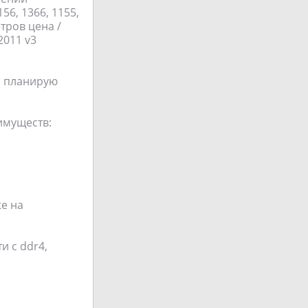
56, 1366, 1155,
тров цена /
2011 v3
ем планирую
имуществ:
е на
и с ddr4,